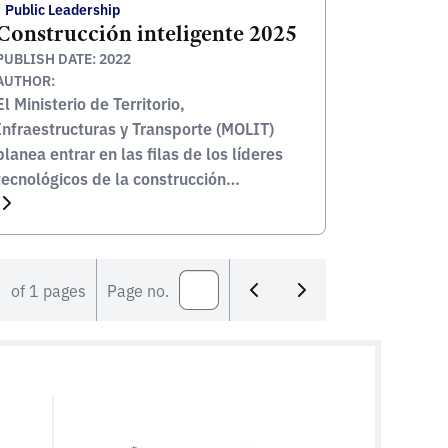
Public Leadership
Construcción inteligente 2025
PUBLISH DATE: 2022
AUTHOR:
El Ministerio de Territorio,
Infraestructuras y Transporte (MOLIT)
planea entrar en las filas de los líderes
tecnológicos de la construcción
inteligente asegurándose un paquete
tecnológico básico que pueda distribuirse
inmediatamente a través de las obras de
construcción para 2025, mejorando la
of 1 pages
Page no.
productividad de la industria de la
construcción en más de un 25% y
reduciendo […]