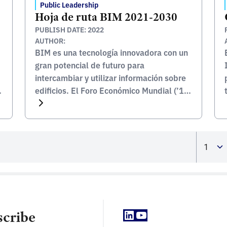
Public Leadership
Hoja de ruta BIM 2021-2030
PUBLISH DATE: 2022
AUTHOR:
BIM es una tecnología innovadora con un
gran potencial de futuro para
intercambiar y utilizar información sobre
edificios. El Foro Económico Mundial (’16)
seleccionó BIM como tecnología
dominante para el sector de la edificación
y la construcción. El diseño basado en
BIM es eficaz para mejorar la eficiencia y
la productividad del trabajo de las […]
LinkedIn
YouTube
scribe