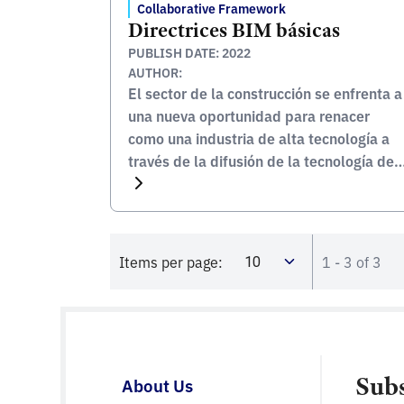
Collaborative Framework
Directrices BIM básicas
PUBLISH DATE: 2022
AUTHOR:
El sector de la construcción se enfrenta a
una nueva oportunidad para renacer
como una industria de alta tecnología a
través de la difusión de la tecnología de
construcción inteligente a medida que
converge con las tecnologías avanzadas
de la 4ª revolución industrial, como IoT,
robots e IA. En particular, BIM, una
Items per page:
1 - 3 of 3
tecnología de convergencia […]
Sub
About Us