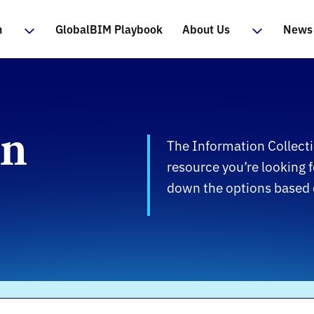
n
GlobalBIM Playbook
About Us
News 
on
The Information Collecti
resource you’re looking f
down the options based o