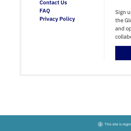
Contact Us
FAQ
Sign u
Privacy Policy
the G
and op
collab
Sign 
This site is regi