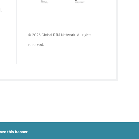
l
© 2026 Global BIM Network. All rights
reserved.
ove this banner
.