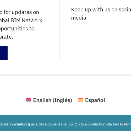
Keep up with us on socia
p for updates on
media
lobal BIM Network
portunities to
orate.
up
English
(
Inglés
)
Español
stered on
wpml.org
as a development site. Switch to a production site key to
rem