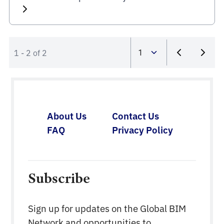
ingeniería, así como ofrecer orientación en
ingeniería a la sociedad. Los objetivos del IET son:
Fomentar la unidad entre los […]
1 - 2 of 2
About Us
Contact Us
FAQ
Privacy Policy
Subscribe
Sign up for updates on the Global BIM
Network and opportunities to