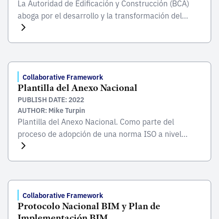
La Autoridad de Edificación y Construcción (BCA)
aboga por el desarrollo y la transformación del
sector del entorno construido para mejorar el
entorno vital de Singapur. La BCA supervisa áreas
como la seguridad, la calidad, la inclusión, la
sostenibilidad y la productividad, todo lo cual, junto
con sus partes interesadas y socios, le permite
Collaborative Framework
Plantilla del Anexo Nacional
cumplir […]
PUBLISH DATE: 2022
AUTHOR: Mike Turpin
Plantilla del Anexo Nacional. Como parte del
proceso de adopción de una norma ISO a nivel
nacional, debe considerarse la posibilidad de añadir
un anexo a la norma. El Anexo Nacional que se
añade a la norma proporciona detalles y contexto
adicionales específicos de cada país. Siguiendo el
documento de orientación proporcionado, esta
Collaborative Framework
Protocolo Nacional BIM y Plan de
plantilla le […]
Implementación BIM