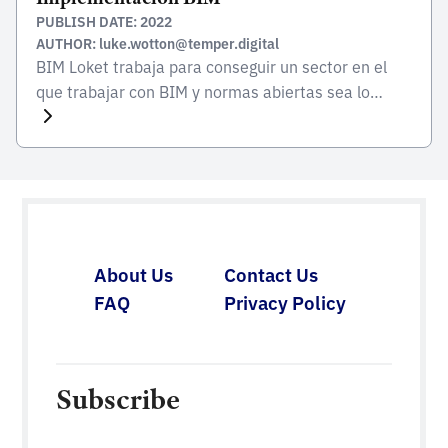
PUBLISH DATE: 2022
AUTHOR: luke.wotton@temper.digital
BIM Loket trabaja para conseguir un sector en el
que trabajar con BIM y normas abiertas sea lo
habitual. Para ello, es necesario desarrollar la
información y la capacitación relacionadas con BIM
para mejorar la cualificación del sector y aumentar
la capacidad de cumplir estos requisitos. El sitio
web de BIM Loket contiene mucha información […]
About Us
Contact Us
FAQ
Privacy Policy
Subscribe