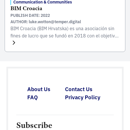
Communication & Communities
BIM Croacia
PUBLISH DATE: 2022
AUTHOR: luke.wotton@temper.digital
BIM Croacia (BIM Hrvatska) es una asociación sin
fines de lucro que se fundó en 2018 con el objetivo
principal de ampliar y fomentar la aplicación
nacional de BIM. BIM Croacia reúne a profesionales
de la industria de la construcción croata, incluidos
ingenieros con muchos años de experiencia en la
aplicación de BIM en el […]
About Us
Contact Us
FAQ
Privacy Policy
Subscribe