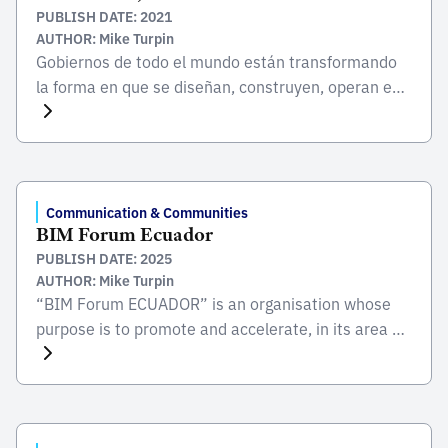
PUBLISH DATE: 2021
AUTHOR: Mike Turpin
Gobiernos de todo el mundo están transformando
la forma en que se diseñan, construyen, operan e
integran las infraestructuras mediante la
implementación del Modelado de Información para
la Construcción (BIM) para mejorar los resultados
sociales, económicos y medioambientales para las
personas y los lugares. Si los gobiernos, las
Communication & Communities
BIM Forum Ecuador
instituciones multilaterales y los bancos de
PUBLISH DATE: 2025
inversión […]
AUTHOR: Mike Turpin
“BIM Forum ECUADOR” is an organisation whose
purpose is to promote and accelerate, in its area of
influence, the process of adoption and
implementation of the BIM methodology in
ECUADOR through research, dissemination and
training.