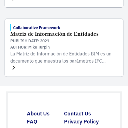
los activos construidos. Desarrollada y publicada
por la Organización Internacional de Normalización
(ISO), esta norma sirve de marco global para
gestionar la información desde la concepción de un
Collaborative Framework
Matriz de Información de Entidades
[…]
PUBLISH DATE: 2021
AUTHOR: Mike Turpin
La Matriz de Información de Entidades BIM es un
documento que muestra los parámetros IFC
necesarios en un proyecto en una estructura
estandarizada. Se basa en la Matriz de Elementos y
Objetos del Departamento de Asuntos de los
Veteranos e incluye los principales conceptos del
Estándar BIM para Proyectos Públicos: Tipo de
Información (TDI) y […]
About Us
Contact Us
FAQ
Privacy Policy