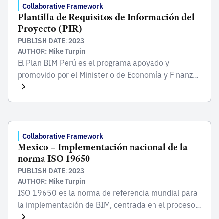
Collaborative Framework
Plantilla de Requisitos de Información del
Proyecto (PIR)
PUBLISH DATE: 2023
AUTHOR: Mike Turpin
El Plan BIM Perú es el programa apoyado y
promovido por el Ministerio de Economía y Finanzas
del Perú (MEF) para la adopción exitosa de
Metodologías BIM en la inversión en infraestructura
pública en todo el país. En el marco del Plan BIM
Perú, BIM se define como una metodología de
trabajo colaborativo para la […]
Collaborative Framework
Mexico – Implementación nacional de la
norma ISO 19650
PUBLISH DATE: 2023
AUTHOR: Mike Turpin
ISO 19650 es la norma de referencia mundial para
la implementación de BIM, centrada en el proceso
de colaboración integral de todo el ciclo de vida de