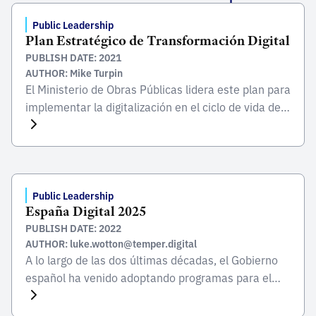
Public Leadership
Plan Estratégico de Transformación Digital
PUBLISH DATE: 2021
AUTHOR: Mike Turpin
El Ministerio de Obras Públicas lidera este plan para
implementar la digitalización en el ciclo de vida de
los proyectos del sector público en aras de una
mayor transparencia, eficiencia y participación
ciudadana. El plan impulsará el uso de BIM para
incorporar nuevas herramientas tecnológicas e
innovadoras dentro de las acciones e iniciativas de
Public Leadership
España Digital 2025
gobierno […]
PUBLISH DATE: 2022
AUTHOR: luke.wotton@temper.digital
A lo largo de las dos últimas décadas, el Gobierno
español ha venido adoptando programas para el
progreso digital, alineados con las agendas digitales
europeas, que han servido de marco para impulsar