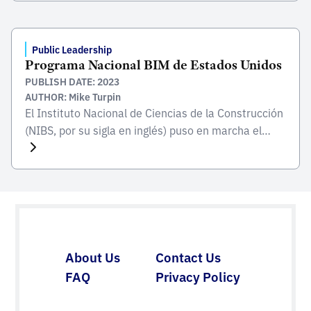
un proceso de despliegue y desarrollo de
infraestructuras. El objetivo es desarrollar un
ecosistema empresarial y tecnológico en un ámbito
Public Leadership
Programa Nacional BIM de Estados Unidos
clave para la […]
PUBLISH DATE: 2023
AUTHOR: Mike Turpin
El Instituto Nacional de Ciencias de la Construcción
(NIBS, por su sigla en inglés) puso en marcha el
Programa Nacional BIM de EE.UU (U.S. National BIM
Program) (NBP o Programa) para reunir a las partes
interesadas de la industria con el fin de lograr una
transformación digital crítica a lo largo de todo el
ciclo […]
About Us
Contact Us
FAQ
Privacy Policy