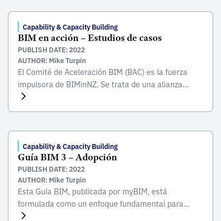
aspiraciones de la industria al Gobierno, así como
proporcionar un canal de comunicación al Gobierno
para solicitar asesoramiento sobre todas las
Capability & Capacity Building
BIM en acción – Estudios de casos
cuestiones relacionadas […]
PUBLISH DATE: 2022
AUTHOR: Mike Turpin
El Comité de Aceleración BIM (BAC) es la fuerza
impulsora de BIMinNZ. Se trata de una alianza
nacional de la industria y el gobierno, establecida
en febrero de 2014 para coordinar los esfuerzos
para aumentar el uso de BIM en Nueva Zelanda. El
BAC afirma que no hay mejor manera de entender
los beneficios de […]
Capability & Capacity Building
Guía BIM 3 – Adopción
PUBLISH DATE: 2022
AUTHOR: Mike Turpin
Esta Guía BIM, publicada por myBIM, está
formulada como un enfoque fundamental para
educar a los actores de la construcción para la