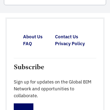
adopción de BIM en Malasia. La Guía permite a los
agentes de la industria de la construcción mejorar
la productividad y la eficiencia del proceso de
construcción mediante la adopción de un mayor […]
About Us
Contact Us
FAQ
Privacy Policy
Subscribe
Sign up for updates on the Global BIM
Network and opportunities to
collaborate.
Sign up