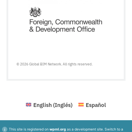
© 2026 Global BIM Network. All rights reserved.
English
(
Inglés
)
Español
This site is registered on
wpml.org
as a development site. Switch to a