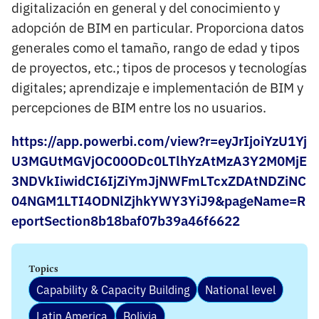
digitalización en general y del conocimiento y
adopción de BIM en particular. Proporciona datos
generales como el tamaño, rango de edad y tipos
de proyectos, etc.; tipos de procesos y tecnologías
digitales; aprendizaje e implementación de BIM y
percepciones de BIM entre los no usuarios.
https://app.powerbi.com/view?r=eyJrIjoiYzU1Yj
U3MGUtMGVjOC00ODc0LTlhYzAtMzA3Y2M0MjE
3NDVkIiwidCI6IjZiYmJjNWFmLTcxZDAtNDZiNC
04NGM1LTI4ODNlZjhkYWY3YiJ9&pageName=R
eportSection8b18baf07b39a46f6622
Topics
Capability & Capacity Building
National level
Latin America
Bolivia