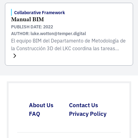
han sido elaboradas por el MBIE. Su objetivo es
proporcionar a los organismos gubernamentales
Collaborative Framework
Manual BIM
orientación sobre las normas […]
PUBLISH DATE: 2022
AUTHOR: luke.wotton@temper.digital
El equipo BIM del Departamento de Metodología de
la Construcción 3D del LKC coordina las tareas
relacionadas con BIM de los proyectos
pertenecientes al LKC, así como la armonización de
las normas y procedimientos de construcción en el
ámbito de BIM. El equipo dispone de información
relevante y actualizada sobre la posición
internacional de BIM, […]
About Us
Contact Us
FAQ
Privacy Policy