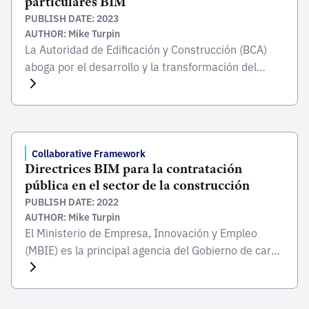
particulares BIM
PUBLISH DATE: 2023
AUTHOR: Mike Turpin
La Autoridad de Edificación y Construcción (BCA)
aboga por el desarrollo y la transformación del
sector del entorno construido para mejorar el
entorno vital de Singapur. La BCA supervisa áreas
como la seguridad, la calidad, la inclusión, la
sostenibilidad y la productividad, todo lo cual, junto
con sus partes interesadas y socios, le permite
Collaborative Framework
Directrices BIM para la contratación
cumplir […]
pública en el sector de la construcción
PUBLISH DATE: 2022
AUTHOR: Mike Turpin
El Ministerio de Empresa, Innovación y Empleo
(MBIE) es la principal agencia del Gobierno de cara
a las empresas. El MBIE desempeña un papel
central en la configuración y consecución de una
economía neozelandesa sólida. Estas directrices